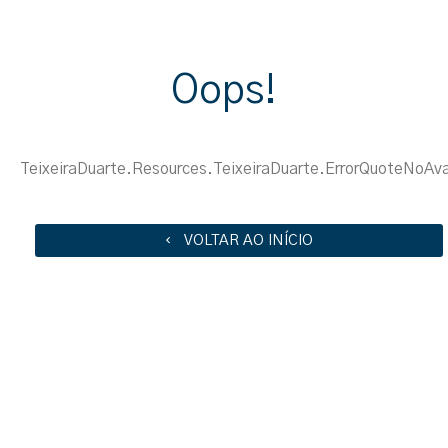
Oops!
TeixeiraDuarte.Resources.TeixeiraDuarte.ErrorQuoteNoAva
VOLTAR AO INÍCIO