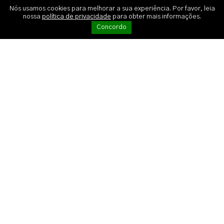
Nós usamos cookies para melhorar a sua experiência. Por favor, leia
nossa
política de privacidade
para obter mais informações.
Concordo